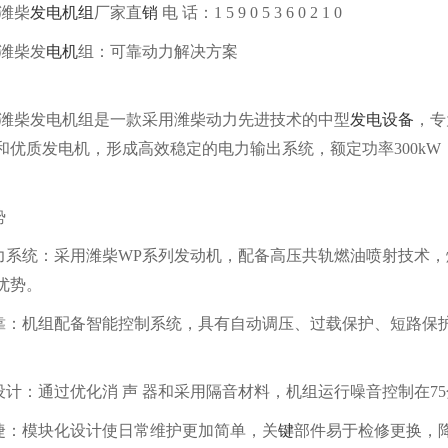
瓦潍柴
发电机组
厂家直
销
电 话：1 5 9 0 5 3 6 0 2 1 0
瓦潍柴发
电机
组：可靠动力解决方案
千瓦潍柴发电机组是一款采用潍柴动力先进技术的中型
发电设备
，专
和优质发电机，形成高效稳定的电力输出系统，额定功率300kW
势
力系统‌：采用潍柴WP系列发动机，配备高压共轨燃油喷射技术，燃
优势。
靠‌：机组配备智能控制系统，具有自动调压、过载保护、短路保
设计‌：通过优化消 声 器和采用隔音材料，机组运行噪音控制在7
捷‌：模块化设计使日常维护更加简单，关
键
部件易于检修更换，