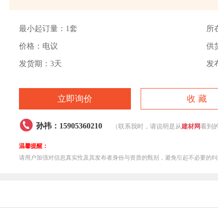
最小起订量：1套
所
价格：电议
供
发货期：3天
发布
立即询价
收 藏

孙祎：15905360210
（联系我时，请说明是从
建材网
看到
温馨提醒：
请用户加强对信息真实性及其发布者身份与资质的甄别，避免引起不必要的