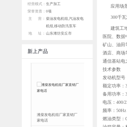
经营模式：
生产加工
应用场
荣誉资质：
0项
300
主 营：
柴油发电机组,汽油发电
机组,移动防汛泵车
建筑工
地 址：
山东潍坊安丘市
医院、数据
矿山、油田
新上产品
酒店、商场
通信基站电
技术参数
发动机型号：
额定功率：30
备用功率：330
电压：400/2
频率：50Hz
参数型号 厂家
潍柴发电机组厂家直销厂
燃油类型：0
家电话
油箱容量：标