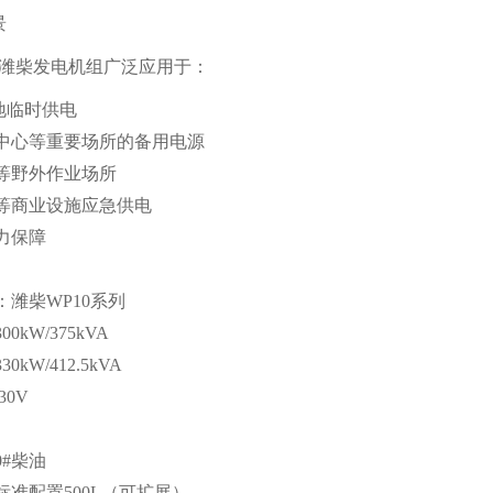
景
千瓦潍柴发电机组广泛应用于：
地临时供电
中心等重要场所的备用电源
等野外作业场所
等商业设施应急供电
力保障
潍柴WP10系列
0kW/375kVA
kW/412.5kVA
30V
#柴油
准配置500L（可扩展）