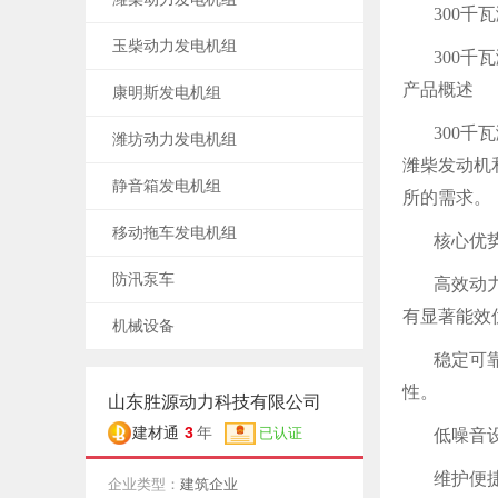
300千
玉柴动力发电机组
300千
产品概述
康明斯发电机组
300
潍坊动力发电机组
潍柴发动机
静音箱发电机组
所的需求。
移动拖车发电机组
核心优
防汛泵车
高效动
有显著能效
机械设备
稳定可
性。
山东胜源动力科技有限公司
3
建材通
年
已认证
低噪音
维护便
企业类型：
建筑企业