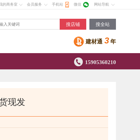
我的商务室
会员服务
手机站
微信
网站导航
搜店铺
搜全站
3
建材通
年

15905360210
现货现发