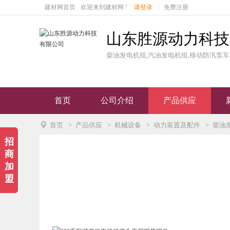
建材网首页
欢迎来到建材网 !
请登录
|
免费注册
山东胜源动力科技
柴油发电机组,汽油发电机组,移动防汛泵车
首页
公司介绍
产品供应

首页
>
产品供应
>
机械设备
>
动力装置及配件
>
柴油
招
商
加
盟