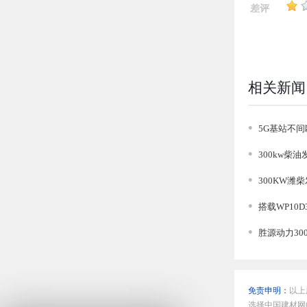
差评
相关新闻
5G基站不间
300kw柴油发
300KW潍
搭载WP10
胜源动力30
免责申明：
以上
选择中国建材网