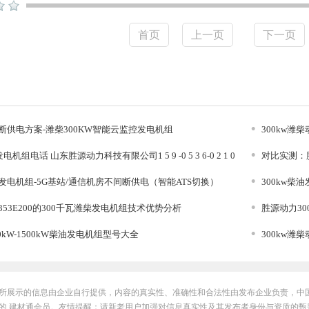
首页
上一页
下一页
断供电方案-潍柴300KW智能云监控发电机组
300kw潍柴动力
电机组电话 山东胜源动力科技有限公司1 5 9 -0 5 3 6-0 2 1 0
对比实测：
胜源优势）
柴发电机组-5G基站/通信机房不间断供电（智能ATS切换）
300kw柴油发电
D353E200的300千瓦潍柴发电机组技术优势分析
胜源动力30
0kW-1500kW柴油发电机组型号大全
300kw潍柴动力
所展示的信息由企业自行提供，内容的真实性、准确性和合法性由发布企业负责，中
的 建材通会员。友情提醒：请新老用户加强对信息真实性及其发布者身份与资质的甄