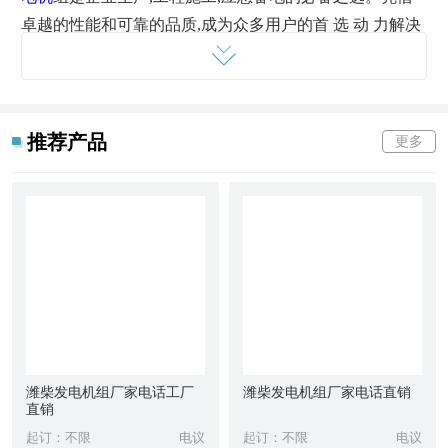
卓越的性能和可靠的品质,成为众多用户的首 选 动 力解决
方案。
‌核心优势,彰显不凡品质‌
‌强劲动力,高效节能‌
推荐产品
更多
搭载潍柴自主研发的高性能发动机,动力澎湃,燃油消耗低,
运行效率高,有效降低使用成本,满足长时间连续作业需
求。
‌稳定可靠,持久耐用‌
采用优质材料和精密制造工艺,确保机组在严苛环境下仍能
稳定运行,抗磨损,耐高温,使用寿命更长,减少维护成本。
‌低噪音设计,环保节能‌
优化降噪技术,运行噪音低,符合环保标准,适用于医院,学校,
住宅区等对静音要求较高的场所。
潍柴发电机组厂家电话工厂
潍柴发电机组厂家电话直销
直销
‌智能控制,操作便捷‌
起订：不限
电议
起订：不限
电议