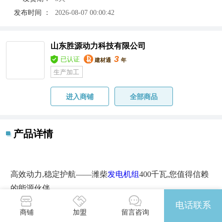
发布时间 ：
2026-08-07 00:00:42
山东胜源动力科技有限公司
3
已认证
建材通
年
生产加工
进入商铺
全部商品
产品详情
高效动力,稳定护航——潍柴
发电机组
400千瓦,您值得信赖
的能源伙伴‌
电话联系
在电力需求日益增长的今天,拥有一台高效,稳定,耐用的发
商铺
加盟
留言咨询
电机
组是企业生产,工程施工,应急备电的必备之选。凭借