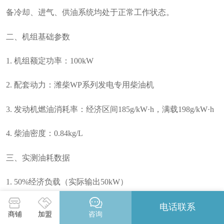
备冷却、进气、供油系统均处于正常工作状态。
二、机组基础参数
1. 机组额定功率：100kW
2. 配套动力：潍柴WP系列发电专用柴油机
3. 发动机燃油消耗率：经济区间185g/kW·h，满载198g/kW·h
4. 柴油密度：0.84kg/L
三、实测油耗数据
1. 50%经济负载（实际输出50kW）
小时耗油量：11.01L/h
电话联系
商铺
加盟
咨询
该负荷为整机非常好节油区间，燃烧充分，燃油损耗较好。