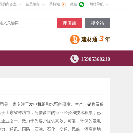
我的商务室
会员服务
手机站
微信
网站导航
搜店铺
搜全站
3
建材通
年

15905360210
司是一家专注于
发电机组
和水
泵
的研发、生产、
销
售及服
落于山东省潍坊市，凭借多年的行业经验和技术积累，已
先企业之一。致力于为客户提供高效、可靠、环保的发电
电力、通讯、国防、石油、石化、交通、民航、酒店房地